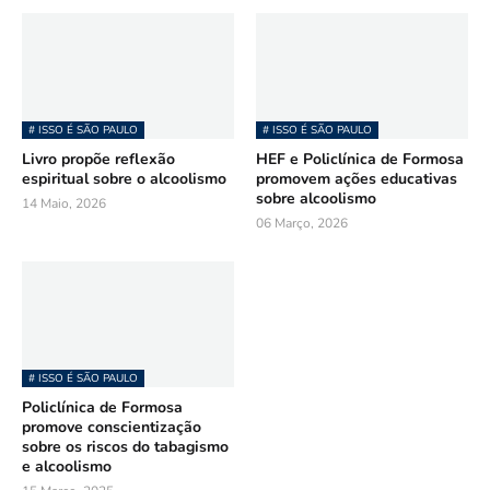
# ISSO É SÃO PAULO
# ISSO É SÃO PAULO
Livro propõe reflexão
HEF e Policlínica de Formosa
espiritual sobre o alcoolismo
promovem ações educativas
sobre alcoolismo
14 Maio, 2026
06 Março, 2026
# ISSO É SÃO PAULO
Policlínica de Formosa
promove conscientização
sobre os riscos do tabagismo
e alcoolismo