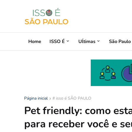
Home
ISSO É
Uĺtimas
São Paulo
Página inicial
# isso é SÃO PAULO
Pet friendly: como es
para receber você e s