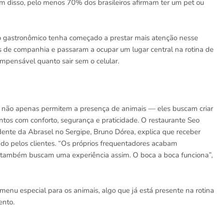
 disso, pelo menos 70% dos brasileiros afirmam ter um pet ou
o gastronômico tenha começado a prestar mais atenção nesse
is de companhia e passaram a ocupar um lugar central na rotina de
 impensável quanto sair sem o celular.
y não apenas permitem a presença de animais — eles buscam criar
tos com conforto, segurança e praticidade. O restaurante Seo
idente da Abrasel no Sergipe, Bruno Dórea, explica que receber
ado pelos clientes. “Os próprios frequentadores acabam
e também buscam uma experiência assim. O boca a boca funciona”,
menu especial para os animais, algo que já está presente na rotina
ento.