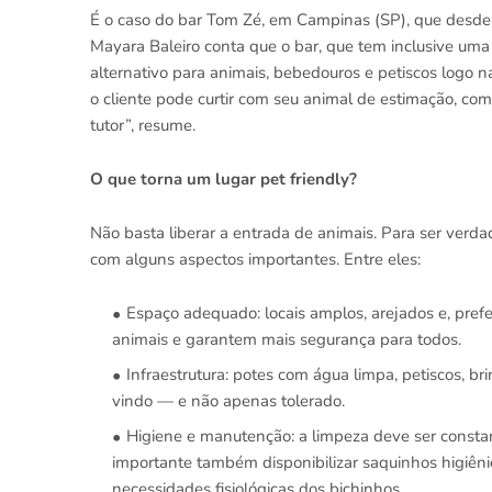
É o caso do bar Tom Zé, em Campinas (SP), que desde 
Mayara Baleiro conta que o bar, que tem inclusive uma 
alternativo para animais, bebedouros e petiscos logo 
o cliente pode curtir com seu animal de estimação, com
tutor”, resume.
O que torna um lugar pet friendly?
Não basta liberar a entrada de animais. Para ser verd
com alguns aspectos importantes. Entre eles:
Espaço adequado: locais amplos, arejados e, pref
animais e garantem mais segurança para todos.
Infraestrutura: potes com água limpa, petiscos, b
vindo — e não apenas tolerado.
Higiene e manutenção: a limpeza deve ser constan
importante também disponibilizar saquinhos higiên
necessidades fisiológicas dos bichinhos.