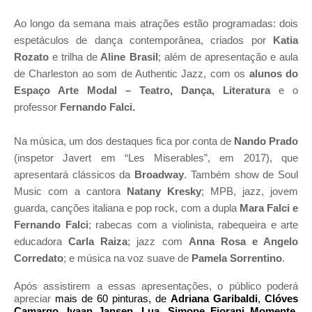
Ao longo da semana mais atrações estão programadas: dois
espetáculos de dança contemporânea, criados por
Katia
Rozato
e
trilha de
Aline Brasil
;
além de apresentação e aula
de Charleston ao som de Authentic Jazz, com os
alunos do
Espaço Arte Modal – Teatro, Dança, Literatura
e o
professor
Fernando Falci.
Na música, um dos destaques fica por conta de
Nando Prado
(
inspetor Javert em “Les Miserables”, em 2017)
,
que
apresentará clássicos da
Broadway
. Também show de Soul
Music com a cantora
Natany Kresky
;
MPB, jazz, jovem
guarda, canções italiana e pop rock, com a dupla
Mara Falci e
Fernando Falci
;
r
abecas com a violinista, rabequeira e arte
educadora
Carla Raiza
; jazz com
Anna Rosa e Angelo
Corredato
;
e música na voz suave de
Pamela Sorrentino
.
Após assistirem a essas apresentações, o público poderá
apreciar
mais de
60 pinturas, de
Adriana Garibaldi
,
Clóves
Camargo,
Ivaan Jansen
,
L
ua, Simone Fiorani
Momente
,