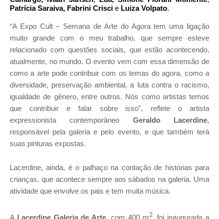
Patrícia Saraiva,
Fa
brini Crisci
e
Luiza Volpato
.
“A Expo Cult – Semana de Arte do Agora tem uma ligação
muito grande com o meu trabalho, que sempre esteve
relacionado com questões sociais, que estão acontecendo,
atualmente, no mundo. O evento vem com essa dimensão de
como a arte pode contribuir com os temas do agora, como a
diversidade, preservação ambiental, a luta contra o racismo,
igualdade de gênero, entre outros. Nós como artistas temos
que contribuir e falar sobre isso”, reflete o artista
expressionista contemporâneo
Geraldo Lacerdine
,
responsável pela galeria e pelo evento, e que também terá
suas pinturas expostas.
Lacerdine, ainda,
é o palhaço na contação de histórias para
crianças, que acontece sempre aos sábados na galeria. Uma
atividade que envolve os pais e tem muita música.
2
A
Lacerdine Galeria de Arte
, com 400 m
, foi inaugurada a