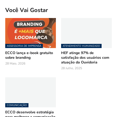
Você Vai Gostar
ASSESSORIA DE IMPRENSA
ATENDIMENTO HUMANIZADO
ECCO lança e-book gratuito
HEF atinge 97% de
sobre branding
satisfação dos usuários com
atuação da Ouvidoria
28 Maio, 2026
28 Julho, 2025
COMUNICAÇÃO
ECCO desenvolve estratégia
para melhorar a comunicação