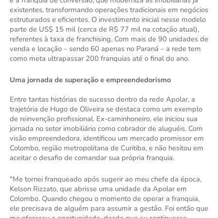
é a franquia de conversão, que moderniza as imobiliárias já
existentes, transformando operações tradicionais em negócios
estruturados e eficientes. O investimento inicial nesse modelo
parte de US$ 15 mil (cerca de R$ 77 mil na cotação atual),
referentes à taxa de franchising. Com mais de 90 unidades de
venda e locação – sendo 60 apenas no Paraná – a rede tem
como meta ultrapassar 200 franquias até o final do ano.
Uma jornada de superação e empreendedorismo
Entre tantas histórias de sucesso dentro da rede Apolar, a
trajetória de Hugo de Oliveira se destaca como um exemplo
de reinvenção profissional. Ex-caminhoneiro, ele iniciou sua
jornada no setor imobiliário como cobrador de aluguéis. Com
visão empreendedora, identificou um mercado promissor em
Colombo, região metropolitana de Curitiba, e não hesitou em
aceitar o desafio de comandar sua própria franquia.
"Me tornei franqueado após sugerir ao meu chefe da época,
Kelson Rizzato, que abrisse uma unidade da Apolar em
Colombo. Quando chegou o momento de operar a franquia,
ele precisava de alguém para assumir a gestão. Foi então que