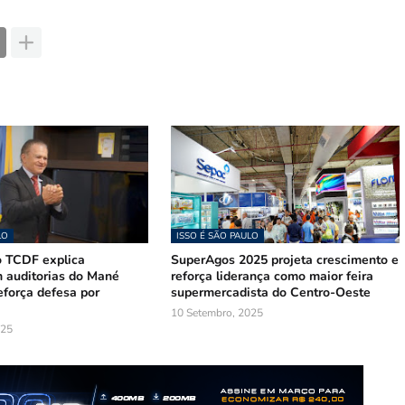
LO
ISSO É SÃO PAULO
o TCDF explica
SuperAgos 2025 projeta crescimento e
m auditorias do Mané
reforça liderança como maior feira
eforça defesa por
supermercadista do Centro-Oeste
a
10 Setembro, 2025
025