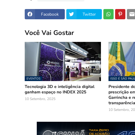
Facebook
Twitter
Você Vai Gostar
EVENTOS
ISSO É SÃO PAU
Tecnologia 3D e inteligência digital
Presidente d
ganham espaço no INDEX 2025
prescrição e
Garrincha e r
10 Setembro, 2025
transparênci
10 Setembro, 2