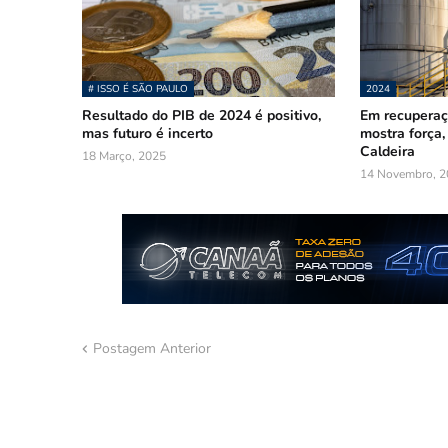
# ISSO É SÃO PAULO
2024
Resultado do PIB de 2024 é positivo,
Em recuperaçã
mas futuro é incerto
mostra força,
Caldeira
18 Março, 2025
14 Novembro, 2
Postagem Anterior