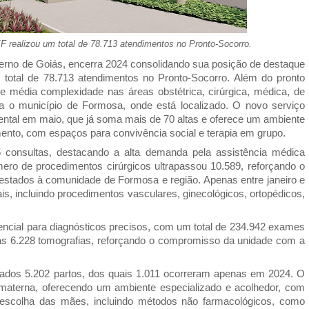
 realizou um total de 78.713 atendimentos no Pronto-Socorro.
erno de Goiás, encerra 2024 consolidando sua posição de destaque
total de 78.713 atendimentos no Pronto-Socorro. Além do pronto
e média complexidade nas áreas obstétrica, cirúrgica, médica, de
a o município de Formosa, onde está localizado. O novo serviço
ental em maio, que já soma mais de 70 altas e oferece um ambiente
mento, com espaços para convivência social e terapia em grupo.
5 consultas, destacando a alta demanda pela assistência médica
mero de procedimentos cirúrgicos ultrapassou 10.589, reforçando o
stados à comunidade de Formosa e região. Apenas entre janeiro e
ais, incluindo procedimentos vasculares, ginecológicos, ortopédicos,
encial para diagnósticos precisos, com um total de 234.942 exames
as 6.228 tomografias, reforçando o compromisso da unidade com a
ados 5.202 partos, dos quais 1.011 ocorreram apenas em 2024. O
materna, oferecendo um ambiente especializado e acolhedor, com
 escolha das mães, incluindo métodos não farmacológicos, como