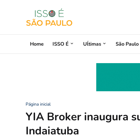
Home
ISSO É
Uĺtimas
São Paulo
Página inicial
YIA Broker inaugura su
Indaiatuba