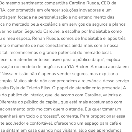
ma. Do mesmo sentimento compartilha Caroline Rueda, CEO da
 YIA, comprometida em oferecer soluções inovadoras e um
ordagem focada na personalização e no entendimento das
ca no mercado pela excelência em serviços de seguros e planos
var no setor. Segundo Caroline, a escolha por Indaiatuba como
 "Eu e meu esposo, Renan Rueda, somos de Indaiatuba e, após três
 era o momento de nos conectarmos ainda mais com a nossa
ital, reconhecemos o grande potencial do mercado local.
ecer um atendimento exclusivo para o público daqui", explica
inovação no modelo de negócios da YIA Broker. A marca aposta em
. “Nossa missão não é apenas vender seguros, mas explicar a
exemplo. Muitos ainda não compreendem a relevância desse serviço
ssalta Dyla de Toledo Elias. O papel do atendimento presencial A
s do público do interior, que, de acordo com Caroline, valoriza o
Diferente do público da capital, que está mais acostumado com
 relacionamento próximo com quem o atende. Ele quer tomar um
ompanhará em todo o processo", comenta. Para proporcionar essa
te acolhedor e confortável, oferecendo um espaço para café e
 se sintam em casa quando nos visitam, algo que aprendemos