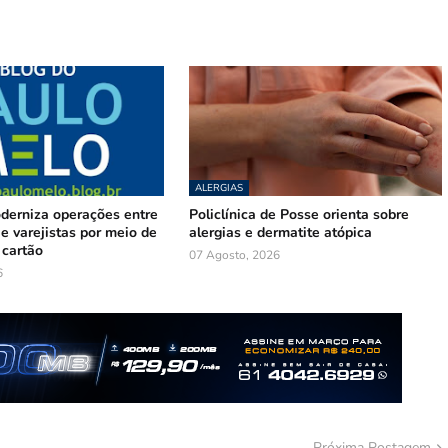
ALERGIAS
oderniza operações entre
Policlínica de Posse orienta sobre
e varejistas por meio de
alergias e dermatite atópica
 cartão
07 Agosto, 2026
6
Próxima Postagem