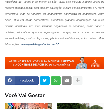
municípios do Paraná e do interior de São Paulo; pelo Instituto A.Yoshii, braço de
responsabilidade social, com foco em educação, cultura e meio ambiente; e A.Yoshii
Urbanismo, linha de negócios de condomínios horizontais da construtora. Além
disso, atua em obras corporativas, atendendo grandes corporações em suas
plantas industriais, nos mais variados segmentos da economia, como papel e
celulose, alimentício, químico, agronegócio, energia, assim como em usinas
sucroalcooleiras, centros logísticos, plantas automobilísticas, entre outros. Mais
.br
.
informações:
www.ayoshiiengenharia.com
Facebook
Você Vai Gostar