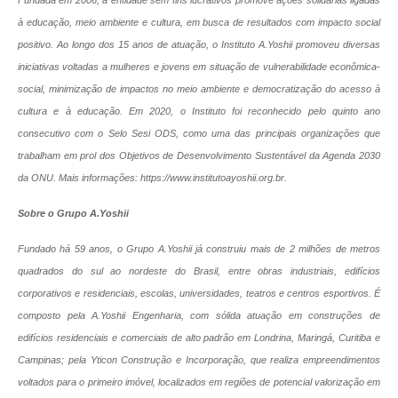
Fundada em 2006, a entidade sem fins lucrativos promove ações solidárias ligadas
à educação, meio ambiente e cultura, em busca de resultados com impacto social
positivo. Ao longo dos 15 anos de atuação, o Instituto A.Yoshii promoveu diversas
iniciativas voltadas a mulheres e jovens em situação de vulnerabilidade econômica-
social, minimização de impactos no meio ambiente e democratização do acesso à
cultura e à educação. Em 2020, o Instituto foi reconhecido pelo quinto ano
consecutivo com o Selo Sesi ODS, como uma das principais organizações que
trabalham em prol dos Objetivos de Desenvolvimento Sustentável da Agenda 2030
da ONU. Mais informações: https://www.institutoayoshii.org.br.
Sobre o Grupo A.Yoshii
Fundado há 59 anos, o Grupo A.Yoshii já construiu mais de 2 milhões de metros
quadrados do sul ao nordeste do Brasil, entre obras industriais, edifícios
corporativos e residenciais, escolas, universidades, teatros e centros esportivos. É
composto pela A.Yoshii Engenharia, com sólida atuação em construções de
edifícios residenciais e comerciais de alto padrão em Londrina, Maringá, Curitiba e
Campinas; pela Yticon Construção e Incorporação, que realiza empreendimentos
voltados para o primeiro imóvel, localizados em regiões de potencial valorização em