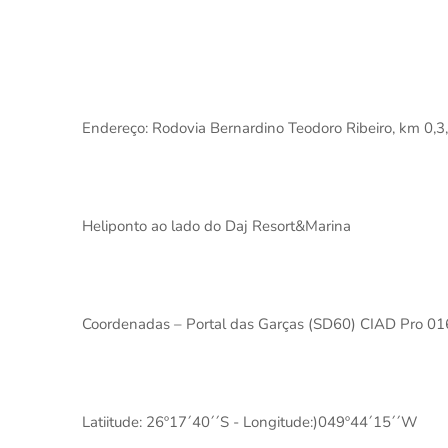
Endereço: Rodovia Bernardino Teodoro Ribeiro, km 0,3,
Heliponto ao lado do Daj Resort&Marina
Coordenadas – Portal das Garças (SD60) CIAD Pro 0
Latiitude: 26º17´40´´S - Longitude:)049º44´15´´W