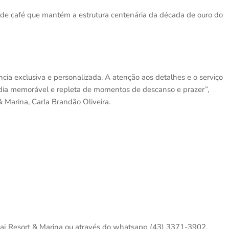
e café que mantém a estrutura centenária da década de ouro do
a exclusiva e personalizada. A atenção aos detalhes e o serviço
dia memorável e repleta de momentos de descanso e prazer”,
& Marina, Carla Brandão Oliveira.
 Daj Resort & Marina ou através do whatsapp (43) 3371-3902.