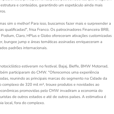
a estrutura e conteúdos, garantindo um espetáculo ainda mais
ros.
mas sim o melhor! Para isso, buscamos fazer mais e surpreender a
s qualificadas!", frisa Franco. Os patrocinadores Financeira BRB,
, Podium, Claro, HPlus e Globo ofereceram ativações customizadas
ster, bungee jump e áreas temáticas assinadas enriqueceram a
ados padrões internacionais.
ociclístico estiveram no festival. Bajaj, Bieffe, BMW Motorrad,
ambém participaram do CMW. "Oferecemos uma experiência
rodas, reunindo as principais marcas do segmento na Cidade da
o complexo de 320 mil m², trouxe produtos e novidades ao
des econômicas promovidas pelo CMW invadiram a economia do
turistas de outros estados e até de outros países. A estimativa é
a local, fora do complexo.