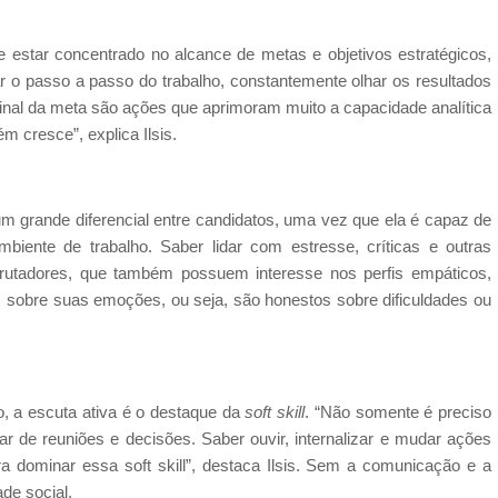
e estar concentrado no alcance de metas e objetivos estratégicos,
sar o passo a passo do trabalho, constantemente olhar os resultados
o final da meta são ações que aprimoram muito a capacidade analítica
 cresce”, explica Ilsis.
m grande diferencial entre candidatos, uma vez que ela é capaz de
 ambiente de trabalho. Saber lidar com estresse, críticas e outras
rutadores, que também possuem interesse nos perfis empáticos,
s sobre suas emoções, ou seja, são honestos sobre dificuldades ou
, a escuta ativa é o destaque da
soft skill
. “Não somente é preciso
ar de reuniões e decisões. Saber ouvir, internalizar e mudar ações
ra dominar essa soft skill”, destaca Ilsis. Sem a comunicação e a
de social.