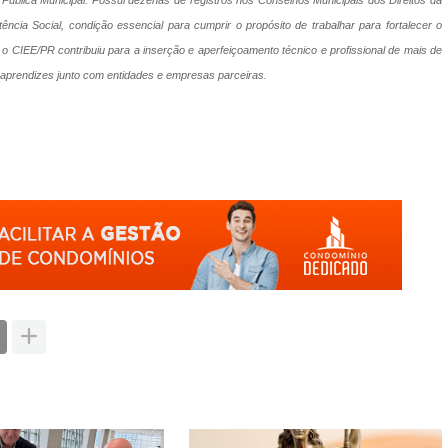
de Pública Municipal. Possui dezenas de registros nos Conselhos Municipais dos Direitos da
cia Social, condição essencial para cumprir o propósito de trabalhar para fortalecer o
 CIEE/PR contribuiu para a inserção e aperfeiçoamento técnico e profissional de mais de
e aprendizes junto com entidades e empresas parceiras.