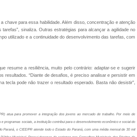
 a chave para essa habilidade. Além disso, concentração e atenção
arefas”, sinaliza. Outras estratégias para alcançar a agilidade no
mpo utilizado e a continuidade do desenvolvimento das tarefas, com
e resume a resiliência, muito pelo contrário: adaptar-se e sugerir
esultados. “Diante de desafios, é preciso analisar e persistir em
 tecla pode não trazer o resultado esperado. Basta não desistir”,
R) atua para promover a integração dos jovens ao mercado de trabalho. Por meio de
e programas sociais, a instituição contribui para o desenvolvimento econômico e social do
 do Paraná, o CIEE/PR atende todo o Estado do Paraná, com uma média mensal de 30 mil