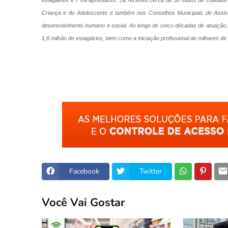
estagiários e 7 mil aprendizes. Já recebeu cerca de 30 títulos de Utilida
Criança e do Adolescente e também nos Conselhos Municipais de Assistên
desenvolvimento humano e social. Ao longo de cinco décadas de atuação, o
1,6 milhão de estagiários, bem como a iniciação profissional de milhares d
Facebook
Twitter
Você Vai Gostar