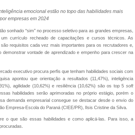
nteligência emocional estão no topo das habilidades mais
 por empresas em 2024
o tão sonhado “sim” no processo seletivo para as grandes empresas,
 um currículo recheado de capacitações e cursos técnicos. As
, são requisitos cada vez mais importantes para os recrutadores e,
ciso demonstrar vontade de aprendizado e empenho para crescer na
rcado executivo procura perfis que tenham habilidades sociais com
uisa apontou que orientação a resultados (11,47%), inteligência
91%), agilidade (10,62%) e resiliência (10,62%) são os top 5
soft
ssas habilidades serão aprimoradas no próprio estágio, porém o
essa demanda empresarial consegue se destacar desde o envio do
ção Empresa-Escola do Paraná (CIEE/PR), Ilsis Cristine da Silva.
re o que são essas habilidades e como aplicá-las. Para isso, a
 procuradas.