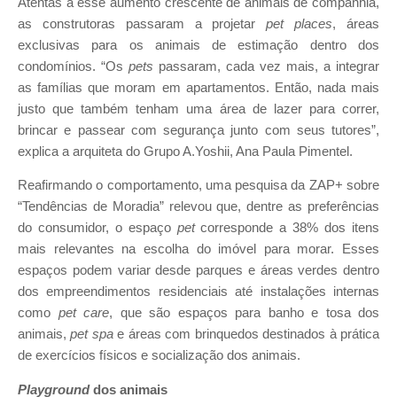
Atentas a esse aumento crescente de animais de companhia,
as construtoras passaram a projetar
pet places
, áreas
exclusivas para os animais de estimação dentro dos
condomínios. “Os
pets
passaram, cada vez mais, a integrar
as famílias que moram em apartamentos. Então, nada mais
justo que também tenham uma área de lazer para correr,
brincar e passear com segurança junto com seus tutores”,
explica a arquiteta do Grupo A.Yoshii, Ana Paula Pimentel.
Reafirmando o comportamento, uma pesquisa da ZAP+ sobre
“Tendências de Moradia” relevou que, dentre as preferências
do consumidor, o espaço
pet
corresponde a 38% dos itens
mais relevantes na escolha do imóvel para morar. Esses
espaços podem variar desde parques e áreas verdes dentro
dos empreendimentos residenciais até instalações internas
como
pet care
, que são espaços para banho e tosa dos
animais,
pet spa
e áreas com brinquedos destinados à prática
de exercícios físicos e socialização dos animais.
Playground
dos animais