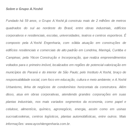
Sobre o Grupo A.Yoshii
Fundado há 59 anos, o Grupo A.Yoshii já construiu mais de 2 milhões de metros
quadrados do sul ao nordeste do Brasil, entre obras industriais, edifícios
corporativos e residenciais, escolas, universidades, teatros e centros esportivos. É
composto pela A.Yoshii Engenharia, com sólida atuação em construções de
edifícios residenciais e comerciais de alto padrão em Londrina, Maringá, Curitiba e
Campinas; pela Yticon Construção e Incorporação, que realiza empreendimentos
voltados para o primeiro imóvel, localizados em regiões de potencial valorização em
municípios do Paraná e do interior de São Paulo; pelo Instituto A.Yoshii, braço de
responsabilidade social, com foco em educação, cultura e meio ambiente; e A.Yoshii
Urbanismo, linha de negócios de condomínios horizontais da construtora. Além
disso, atua em obras corporativas, atendendo grandes corporações em suas
plantas industriais, nos mais variados segmentos da economia, como papel e
celulose, alimentício, químico, agronegócio, energia, assim como em usinas
sucroalcooleiras, centros logísticos, plantas automobilísticas, entre outros. Mais
informações: www.ayoshiiengenharia.com.br.