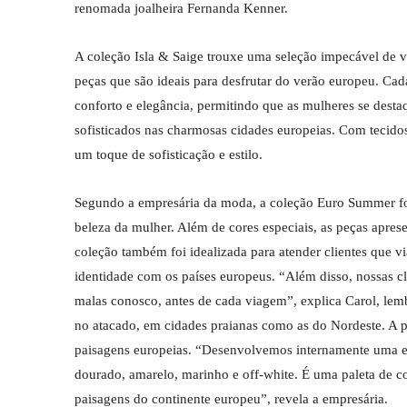
renomada joalheira Fernanda Kenner.
A coleção Isla & Saige trouxe uma seleção impecável de ve
peças que são ideais para desfrutar do verão europeu. Ca
conforto e elegância, permitindo que as mulheres se dest
sofisticados nas charmosas cidades europeias. Com tecidos
um toque de sofisticação e estilo.
Segundo a empresária da moda, a coleção Euro Summer foi
beleza da mulher. Além de cores especiais, as peças apres
coleção também foi idealizada para atender clientes que v
identidade com os países europeus. “Além disso, nossas c
malas conosco, antes de cada viagem”, explica Carol, le
no atacado, em cidades praianas como as do Nordeste. A pal
paisagens europeias. “Desenvolvemos internamente uma es
dourado, amarelo, marinho e off-white. É uma paleta de c
paisagens do continente europeu”, revela a empresária.