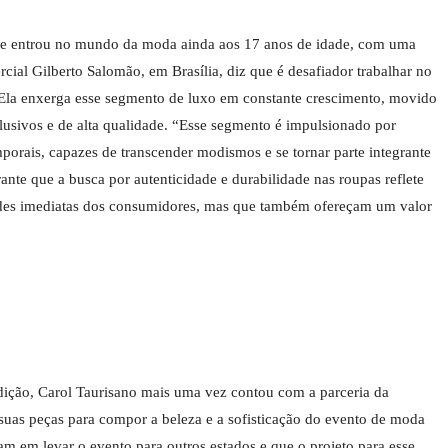
ue entrou no mundo da moda ainda aos 17 anos de idade, com uma
rcial Gilberto Salomão, em Brasília, diz que é desafiador trabalhar no
la enxerga esse segmento de luxo em constante crescimento, movido
usivos e de alta qualidade. “Esse segmento é impulsionado por
orais, capazes de transcender modismos e se tornar parte integrante
rante que a busca por autenticidade e durabilidade nas roupas reflete
ades imediatas dos consumidores, mas que também ofereçam um valor
edição, Carol Taurisano mais uma vez contou com a parceria da
uas peças para compor a beleza e a sofisticação do evento de moda
m em levar o evento para outros estados e que o projeto para esse