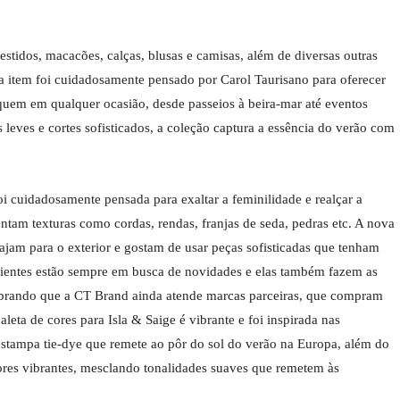
stidos, macacões, calças, blusas e camisas, além de diversas outras
da item foi cuidadosamente pensado por Carol Taurisano para oferecer
aquem em qualquer ocasião, desde passeios à beira-mar até eventos
 leves e cortes sofisticados, a coleção captura a essência do verão com
 cuidadosamente pensada para exaltar a feminilidade e realçar a
entam texturas como cordas, rendas, franjas de seda, pedras etc. A nova
iajam para o exterior e gostam de usar peças sofisticadas que tenham
lientes estão sempre em busca de novidades e elas também fazem as
mbrando que a CT Brand ainda atende marcas parceiras, que compram
eta de cores para Isla & Saige é vibrante e foi inspirada nas
tampa tie-dye que remete ao pôr do sol do verão na Europa, além do
ores vibrantes, mesclando tonalidades suaves que remetem às