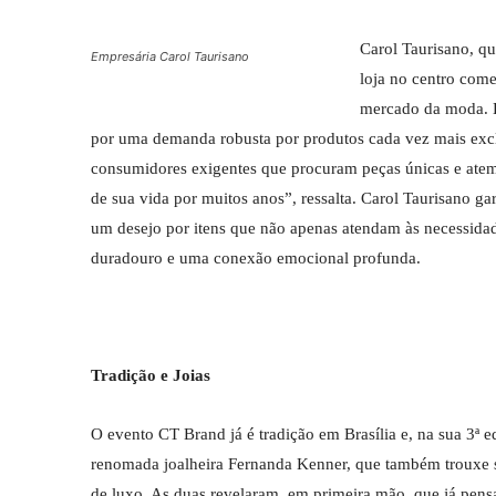
Carol Taurisano, q
Empresária Carol Taurisano
loja no centro come
mercado da moda. E
por uma demanda robusta por produtos cada vez mais excl
consumidores exigentes que procuram peças únicas e atemp
de sua vida por muitos anos”, ressalta. Carol Taurisano ga
um desejo por itens que não apenas atendam às necessid
duradouro e uma conexão emocional profunda.
Tradição e Joias
O evento CT Brand já é tradição em Brasília e, na sua 3ª 
renomada joalheira Fernanda Kenner, que também trouxe s
de luxo. As duas revelaram, em primeira mão, que já pensa