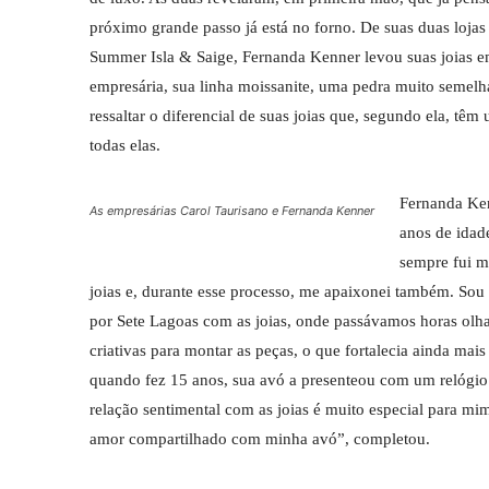
próximo grande passo já está no forno. De suas duas loja
Summer Isla & Saige, Fernanda Kenner levou suas joias em
empresária, sua linha moissanite, uma pedra muito semelha
ressaltar o diferencial de suas joias que, segundo ela, tê
todas elas.
Fernanda Ken
As empresárias Carol Taurisano e Fernanda Kenner
anos de idad
sempre fui m
joias e, durante esse processo, me apaixonei também. Sou
por Sete Lagoas com as joias, onde passávamos horas olha
criativas para montar as peças, o que fortalecia ainda m
quando fez 15 anos, sua avó a presenteou com um relógi
relação sentimental com as joias é muito especial para m
amor compartilhado com minha avó”, completou.