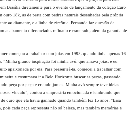
s em Brasília diretamente para o evento de lançamento da coleção Euro
 ouro 18k, as de prata com pedras naturais desenhadas pela própria
nte ao diamante, e a linha de zircônia. Fernanda faz questão de
m um acabamento diferenciado, refinado e esmerado, além da garantia de
ner começou a trabalhar com joias em 1993, quando tinha apenas 16
e. “Minha grande inspiração foi minha avó, que amava joias, e eu
uito apaixonada por ela. Para presenteá-la, comecei a trabalhar com
 mineira e costumava ir a Belo Horizonte buscar as peças, passando
ndo peça por peça e criando juntas. Minha avó sempre teve ideias
ais nosso vínculo”, contou a empresária emocionada e lembrando que
o de ouro que ela havia ganhado quando também fez 15 anos. “Essa
im, pois cada peça representa não só beleza, mas também memórias e