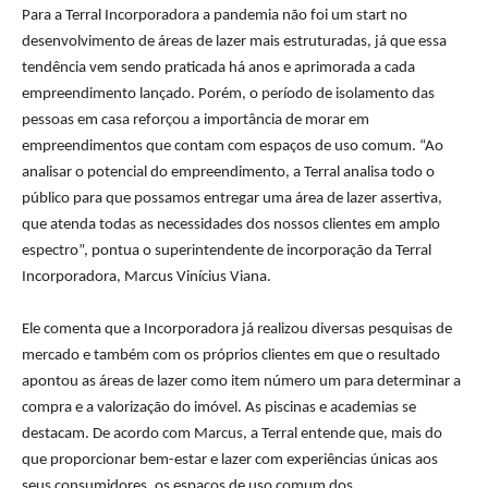
Para a Terral Incorporadora a pandemia não foi um start no
desenvolvimento de áreas de
lazer
mais estruturadas, já que essa
tendência vem sendo praticada há anos e aprimorada a cada
empreendimento lançado. Porém, o período de isolamento das
pessoas em casa reforçou a importância de morar em
empreendimentos que contam com espaços de uso comum. “Ao
analisar o potencial do empreendimento, a Terral analisa todo o
público para que possamos entregar uma área de
lazer
assertiva,
que atenda todas as necessidades dos
nos
sos clientes em amplo
espectro”, pontua o superintendente de incorporação da Terral
Incorporadora, Marcus Vinícius Viana.
Ele comenta que a Incorporadora já realizou diversas pesquisas de
mercado e também com os próprios clientes em que o resultado
apontou as áreas de
lazer
como item número um para determinar a
compra e a valorização do imóvel. As piscinas e academias se
destacam. De acordo com Marcus, a Terral entende que, mais do
que proporcionar bem-estar e
lazer
com experiências únicas aos
seus consumidores, os espaços de uso comum dos