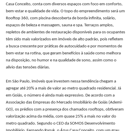
Casa Conceito, conta com diversos espaços com foco em conforto,
bem-estar e qualidade de vida. O topo do empreendimento será um
Rooftop 360, com piscina descoberta de borda infinita, solário,
espaços de beleza e massagem, sauna e spa. Terraços amplos,
repletos de ambientes de restauração disponíveis para os ocupantes
têm sido mais valorizados em imóveis de alto padrão, pois refletem
a busca crescente por práticas de autocuidado e por momentos de
bem-estar na rotina, que geram benefícios à saúde como melhora
na disposição, no humor e na qualidade de sono, assim como o
alívio das tensões diárias.
Em São Paulo, imóveis que investem nessa tendência chegam a
agregar até 20% a mais de valor ao metro quadrado residencial. Já
em Goiás, o número é ainda mais expressivo. De acordo com a
Associação das Empresas do Mercado Imobiliário de Goiás (Ademi-
GO), os prédios com a presença dos chamados rooftops, obtiveram
valorização acima da média, com quase 25% a mais no valor do
metro quadrado. Segundo o CEO da SOMOS Desenvolvimento
Imobiliário, Fernando Razuk, o Ázus Casa Conceito, com um grau