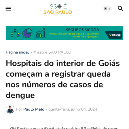
Página inicial
# isso é SÃO PAULO
Hospitais do interior de Goiás
começam a registrar queda
nos números de casos de
dengue
Por
Paulo Melo
-
quinta-feira, julho 04, 2024
OMS estima que o Brasil ainda registre 6,3 milhões de casos.