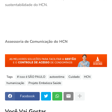
sustentabilidade do HCN.
Assessoria de Comunicação do HCN
Tags
# isso é SÃO PAULO
autoestima
Cuidado
HCN
humanização
Projeto Embeleza Saúde
Facebook
Você Vai Gostar