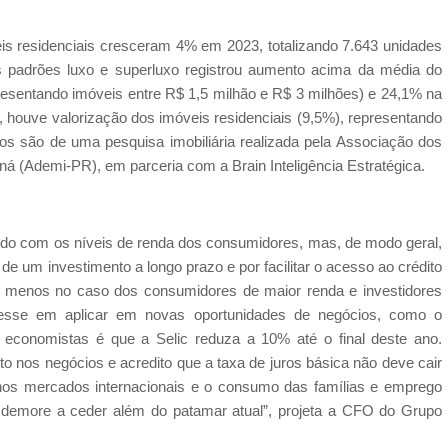
is residenciais cresceram 4% em 2023, totalizando 7.643 unidades
s padrões luxo e superluxo registrou aumento acima da média do
resentando imóveis entre R$ 1,5 milhão e R$ 3 milhões) e 24,1% na
, houve valorização dos imóveis residenciais (9,5%), representando
os são de uma pesquisa imobiliária realizada pela Associação dos
ná (Ademi-PR), em parceria com a Brain Inteligência Estratégica.
cordo com os níveis de renda dos consumidores, mas, de modo geral,
de um investimento a longo prazo e por facilitar o acesso ao crédito
em menos no caso dos consumidores de maior renda e investidores
eresse em aplicar em novas oportunidades de negócios, como o
 economistas é que a Selic reduza a 10% até o final deste ano.
 nos negócios e acredito que a taxa de juros básica não deve cair
nos mercados internacionais e o consumo das famílias e emprego
o demore a ceder além do patamar atual”, projeta a CFO do Grupo