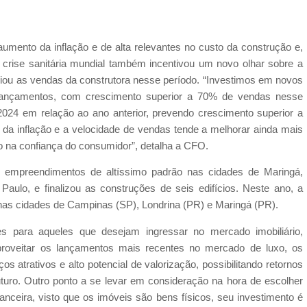
aumento da inflação e de alta relevantes no custo da construção e,
 crise sanitária mundial também incentivou um novo olhar sobre a
iou as vendas da construtora nesse período. “Investimos em novos
 lançamentos, com crescimento superior a 70% de vendas nesse
 2024 em relação ao ano anterior, prevendo crescimento superior a
 da inflação e a velocidade de vendas tende a melhorar ainda mais
o na confiança do consumidor”, detalha a CFO.
 empreendimentos de altíssimo padrão nas cidades de Maringá,
aulo, e finalizou as construções de seis edifícios. Neste ano, a
 nas cidades de Campinas (SP), Londrina (PR) e Maringá (PR).
es para aqueles que desejam ingressar no mercado imobiliário,
aproveitar os lançamentos mais recentes no mercado de luxo, os
s atrativos e alto potencial de valorização, possibilitando retornos
uturo. Outro ponto a se levar em consideração na hora de escolher
anceira, visto que os imóveis são bens físicos, seu investimento é