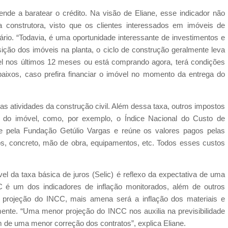
ende a baratear o crédito. Na visão de Eliane, esse indicador não
da construtora, visto que os clientes interessados em imóveis de
ário. “Todavia, é uma oportunidade interessante de investimentos e
isição dos imóveis na planta, o ciclo de construção geralmente leva
l nos últimos 12 meses ou está comprando agora, terá condições
baixos, caso prefira financiar o imóvel no momento da entrega do
 as atividades da construção civil. Além dessa taxa, outros impostos
or do imóvel, como, por exemplo, o Índice Nacional do Custo de
e pela Fundação Getúlio Vargas e reúne os valores pagos pelas
los, concreto, mão de obra, equipamentos, etc. Todos esses custos
el da taxa básica de juros (Selic) é reflexo da expectativa de uma
C é um dos indicadores de inflação monitorados, além de outros
projeção do INCC, mais amena será a inflação dos materiais e
mente. “Uma menor projeção do INCC nos auxilia na previsibilidade
 de uma menor correção dos contratos”, explica Eliane.