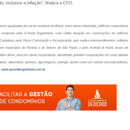
 inclusive a inflação”, finaliza a CFO.
ros quadrados do sul ao nordeste do Brasil, entre obras industriais, edifícios corporativos
 É composto pela A.Yoshii Engenharia, com sólida atuação em construções de edifícios
e Campinas; pela Yticon Construção e Incorporação, que realiza empreendimentos voltados
em municípios do Paraná e do interior de São Paulo; e pelo Instituto A.Yoshii, braço de
 Além disso, atua em obras corporativas, atendendo grandes corporações em suas plantas
ose, alimentício, químico, agronegócio, energia, assim como em usinas sucroalcooleiras,
:
www.ayoshiiengenharia.com.br
.