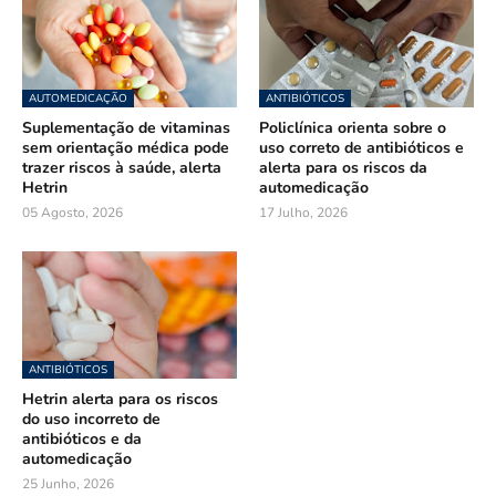
AUTOMEDICAÇÃO
ANTIBIÓTICOS
Suplementação de vitaminas
Policlínica orienta sobre o
sem orientação médica pode
uso correto de antibióticos e
trazer riscos à saúde, alerta
alerta para os riscos da
Hetrin
automedicação
05 Agosto, 2026
17 Julho, 2026
ANTIBIÓTICOS
Hetrin alerta para os riscos
do uso incorreto de
antibióticos e da
automedicação
25 Junho, 2026