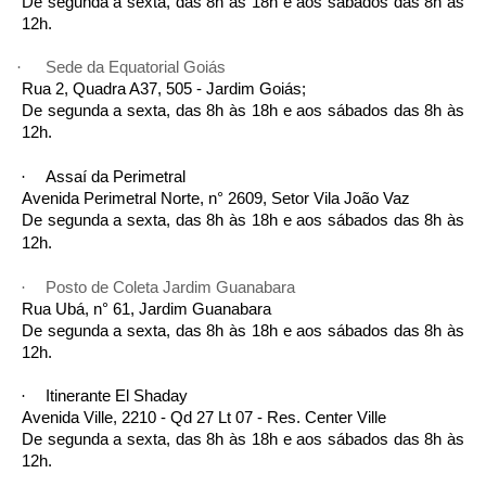
De segunda a sexta, das 8h às 18h e aos sábados das 8h às
12h.
Sede da Equatorial Goiás
·
·
Rua 2, Quadra A37, 505 - Jardim Goiás;
De segunda a sexta, das 8h às 18h e aos sábados das 8h às
12h.
Assaí da Perimetral
·
·
Avenida Perimetral Norte, n° 2609, Setor Vila João Vaz
De segunda a sexta, das 8h às 18h e aos sábados das 8h às
12h.
Posto de Coleta Jardim Guanabara
·
·
Rua Ubá, n° 61, Jardim Guanabara
De segunda a sexta, das 8h às 18h e aos sábados das 8h às
12h.
Itinerante El Shaday
·
·
Avenida Ville, 2210 - Qd 27 Lt 07 - Res. Center Ville
De segunda a sexta, das 8h às 18h e aos sábados das 8h às
12h.