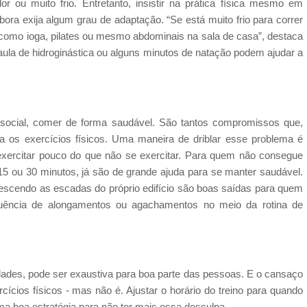
 ou muito frio. Entretanto, insistir na prática física mesmo em
bora exija algum grau de adaptação. “Se está muito frio para correr
a, como ioga, pilates ou mesmo abdominais na sala de casa”, destaca
aula de hidroginástica ou alguns minutos de natação podem ajudar a
da social, comer de forma saudável. São tantos compromissos que,
a os exercícios físicos. Uma maneira de driblar esse problema é
exercitar pouco do que não se exercitar. Para quem não consegue
e 15 ou 30 minutos, já são de grande ajuda para se manter saudável.
escendo as escadas do próprio edifício são boas saídas para quem
ência de alongamentos ou agachamentos no meio da rotina de
dades, pode ser exaustiva para boa parte das pessoas. E o cansaço
cícios físicos - mas não é. Ajustar o horário do treino para quando
a boa estratégia para não ter mais essa desculpa.