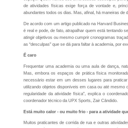
de atividades físicas exige força de vontade e, prin
abundantes todos os dias. Mas, afinal, há maneiras de d
De acordo com um artigo publicado na Harvard Busines
é real e pode, de fato, atrapalhar quem está tentando s
atingir objetivos ou mesmo cumprir cronogramas traçado
as “desculpas” que se dá para faltar à academia, por e
É caro
Frequentar uma academia ou uma aula de dança, nata
Mas, embora os espaços de prática física monitorad
necessário estar em um desses lugares para praticar 
utilizando objetos disponíveis em casa ou até mesmo o
regularidade da atividade física”, explica o coordena
coordenador técnico da UPX Sports, Zair Cândido.
Está muito calor - ou muito frio - para a atividade qu
Muitos praticantes de corrida de rua e outras ativid