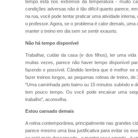
tempo está nos extremos da temperatura - muito calor
condições adversas não é tão difícil quanto parece, em
na rua, você pode tentar praticar uma atividade intern
o professor. Agora, se o problema é calor demais, uma 
manter o treino em dia sem se sentir exausto.
Não há tempo disponível
Trabalhar, cuidar da casa (e dos filhos), ter uma vi
muitas vezes, parece não haver tempo disponível par
fazendo o possível. Cândido lembra que é melhor se 
fazer treinos longos, as pequenas rotinas de treino, d
“Uma caminhada pelo bairro ou 15 minutos subindo e d
tem pouco tempo. Ou você pode encaixar uma sequ
trabalho”, aconselha.
Estou cansado demais
A rotina contemporânea, principalmente nas grandes ci
parece mesmo uma boa justificativa para evitar os exer
se está mais descansado - e manter essa agenda - é um