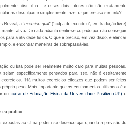
cipalmente, disciplina - e esses dois fatores não são exatamente
riblar as desculpas e simplesmente fazer o que precisa ser feito?
s Reveal, a “
exercise guilt
” (“culpa de exercício”, em tradução livre)
e manter ativo. De nada adianta sentir-se culpado por não conseguir
s para a atividade física. O que é preciso, em vez disso, é elencar
xemplo, e encontrar maneiras de sobrepassá-las.
ção ou luta pode ser realmente muito caro para muitas pessoas.
a sejam especificamente pensados para isso, não é estritamente
exercícios. “Há muitos exercícios eficazes que podem ser feitos
 próprio peso. Mais importante que os equipamentos utilizados é a
dor do
curso de Educação Física da Universidade Positivo (UP)
e
e eu pratico
ades expostas ao clima podem se desencorajar quando a previsão do