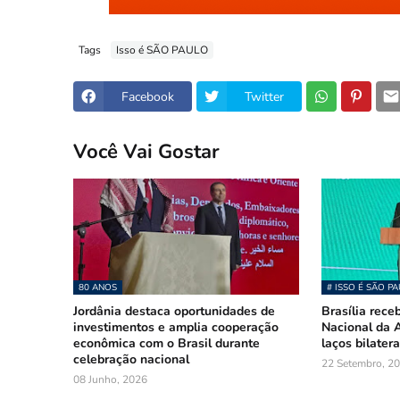
Tags
Isso é SÃO PAULO
Facebook
Twitter
Você Vai Gostar
80 ANOS
# ISSO É SÃO P
Jordânia destaca oportunidades de
Brasília rece
investimentos e amplia cooperação
Nacional da A
econômica com o Brasil durante
laços bilatera
celebração nacional
22 Setembro, 2
08 Junho, 2026