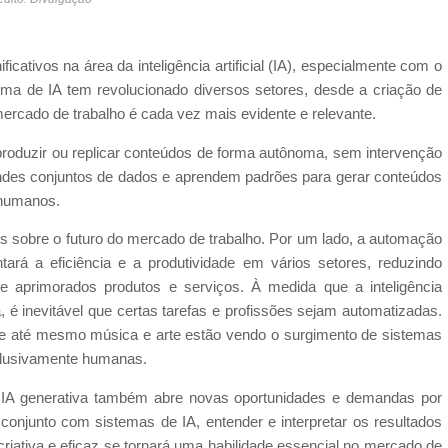
ativos na área da inteligência artificial (IA), especialmente com o
 forma de IA tem revolucionado diversos setores, desde a criação de
mercado de trabalho é cada vez mais evidente e relevante.
 produzir ou replicar conteúdos de forma autônoma, sem intervenção
ndes conjuntos de dados e aprendem padrões para gerar conteúdos
 humanos.
es sobre o futuro do mercado de trabalho. Por um lado, a automação
rá a eficiência e a produtividade em vários setores, reduzindo
e aprimorados produtos e serviços. À medida que a inteligência
da, é inevitável que certas tarefas e profissões sejam automatizadas.
ão e até mesmo música e arte estão vendo o surgimento de sistemas
xclusivamente humanas.
IA generativa também abre novas oportunidades e demandas por
 conjunto com sistemas de IA, entender e interpretar os resultados
criativa e eficaz se tornará uma habilidade essencial no mercado de