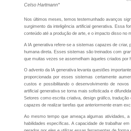
Celso Hartmann*
Nos últimos meses, temos testemunhado avanços signific
surgimento da inteligência artificial generativa. Essa
conteúdo até a produção de arte, e o impacto disso no 
A IA generativa refere-se a sistemas capazes de criar,
humana direta. Esses sistemas são treinados com gra
que muitas vezes se assemelham àqueles criados por
O advento da IA generativa levanta questões important
proporcionada por esses sistemas certamente aumenta
custos e possibilitando o desenvolvimento de novos 
artificial generativa se torna mais sofisticada e difundi
Setores como escrita criativa, design gráfico, traduç
capazes de realizar tarefas que anteriormente eram e
Ao mesmo tempo que ameaça algumas atividades, a 
habilidades específicas. A capacidade de trabalhar em
gerados por eles e utilizar essas ferramentas de forma 