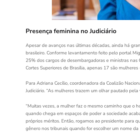
Presença feminina no Judiciário
Apesar de avanços nas últimas décadas, ainda há gran
brasileiro. Conforme levantamento feito pelo portal Mi
25% dos cargos de desembargadoras e ministras nas Co
Cortes Superiores de Brasília, apenas 17 são mulheres
Para Adriana Cecílio, coordenadora da Coalizão Nacio
Judiciário. “As mulheres trazem um olhar pautado pela
“Muitas vezes, a mulher faz o mesmo caminho que o hom
quando chega em espaços de poder a sociedade acaba d
próprios méritos. Então, rogamos ao presidente para q
gênero nos tribunais quando for escolher um nome da l