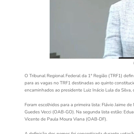
O Tribunal Regional Federal da 1ª Região (TRF1) definiu
para as vagas no TRF1 destinadas ao quinto constituc
encaminhados ao presidente Luiz Inácio Lula da Silva,
Foram escolhidos para a primeira lista: Flávio Jaime 
Guedes Vecci (OAB-GO). Na segunda lista estão: Edu
Vicente de Paula Moura Viana (OAB-DF).
A definição dos nomes foi concretizada durante votaçã