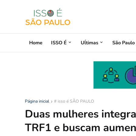
Home
ISSO É
Uĺtimas
São Paulo
Página inicial
# isso é SÃO PAULO
Duas mulheres integram
TRF1 e buscam aument