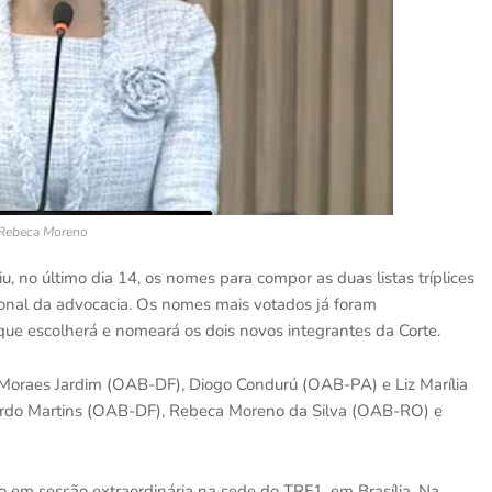
Rebeca Moreno
, no último dia 14, os nomes para compor as duas listas tríplices
ional da advocacia. Os nomes mais votados já foram
 que escolherá e nomeará os dois novos integrantes da Corte.
de Moraes Jardim (OAB-DF), Diogo Condurú (OAB-PA) e Liz Marília
ardo Martins (OAB-DF), Rebeca Moreno da Silva (OAB-RO) e
o em sessão extraordinária na sede do TRF1, em Brasília. Na