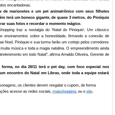
fotos encantadoras.
de marionetes e um pet animatrônico com seus filhotes
bém terá um boneco gigante, de quase 3 metros, do Pinóquio
irar suas fotos e recordar o momento mágico.
opping traz a nostalgia do ‘Natal do Pinóquio’. Um clássico
los ensinamentos sobre a honestidade, firmando a conexão de
ai Noel, Pinóquio e sua turma farão um cortejo pelos corredores
m muita música e toda a magia natalina. O empreendimento ainda
ntretenimento em todo Natal”, afirma Arnaldo Oliveira, Gerente de
 forma, no dia 26/11 terá o pet day, com foco especial nos
á um encontro do Natal em Libras, onde toda a equipe estará
ersonagens, os clientes devem resgatar o cupom, de forma
ações acesse as redes sociais,
maisshopping
, ou o
site
.