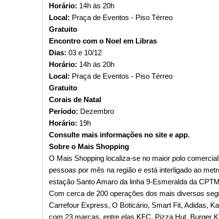
Horário:
14h às 20h
Local:
Praça de Eventos - Piso Térreo
Gratuito
Encontro com o Noel em Libras
Dias:
03 e 10/12
Horário:
14h às 20h
Local:
Praça de Eventos - Piso Térreo
Gratuito
Corais de Natal
Período:
Dezembro
Horário:
19h
Consulte mais informações no site e app.
Sobre o Mais Shopping
O Mais Shopping localiza-se no maior polo comercial
pessoas por mês na região e está interligado ao met
estação Santo Amaro da linha 9-Esmeralda da CPTM
Com cerca de 200 operações dos mais diversos se
Carrefour Express, O Boticário, Smart Fit, Adidas, Ka
com 23 marcas, entre elas KFC, Pizza Hut, Burger K