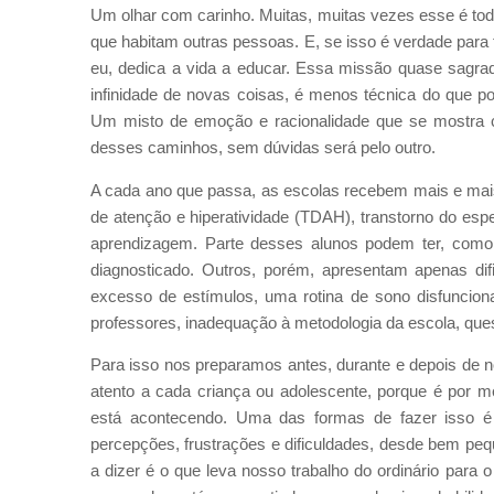
Um olhar com carinho. Muitas, muitas vezes esse é tod
que habitam outras pessoas. E, se isso é verdade par
eu, dedica a vida a educar. Essa missão quase sagra
infinidade de novas coisas, é menos técnica do que
Um misto de emoção e racionalidade que se mostra c
desses caminhos, sem dúvidas será pelo outro.
A cada ano que passa, as escolas recebem mais e mais 
de atenção e hiperatividade (TDAH), transtorno do esp
aprendizagem. Parte desses alunos podem ter, como me
diagnosticado. Outros, porém, apresentam apenas di
excesso de estímulos, uma rotina de sono disfuncion
professores, inadequação à metodologia da escola, ques
Para isso nos preparamos antes, durante e depois de 
atento a cada criança ou adolescente, porque é por 
está acontecendo. Uma das formas de fazer isso é
percepções, frustrações e dificuldades, desde bem pe
a dizer é o que leva nosso trabalho do ordinário para o