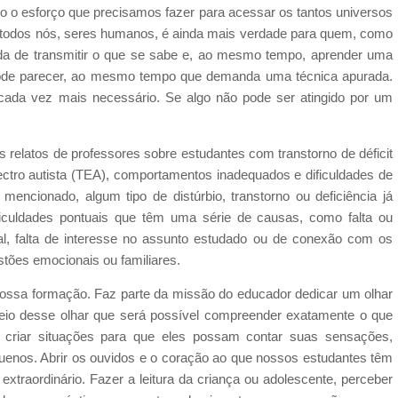
o o esforço que precisamos fazer para acessar os tantos universos
a todos nós, seres humanos, é ainda mais verdade para quem, como
da de transmitir o que se sabe e, ao mesmo tempo, aprender uma
 pode parecer, ao mesmo tempo que demanda uma técnica apurada.
ada vez mais necessário. Se algo não pode ser atingido por um
relatos de professores sobre estudantes com transtorno de déficit
ectro autista (TEA), comportamentos inadequados e dificuldades de
ncionado, algum tipo de distúrbio, transtorno ou deficiência já
ficuldades pontuais que têm uma série de causas, como falta ou
al, falta de interesse no assunto estudado ou de conexão com os
tões emocionais ou familiares.
nossa formação. Faz parte da missão do educador dedicar um olhar
meio desse olhar que será possível compreender exatamente o que
 criar situações para que eles possam contar suas sensações,
quenos. Abrir os ouvidos e o coração ao que nossos estudantes têm
 extraordinário. Fazer a leitura da criança ou adolescente, perceber