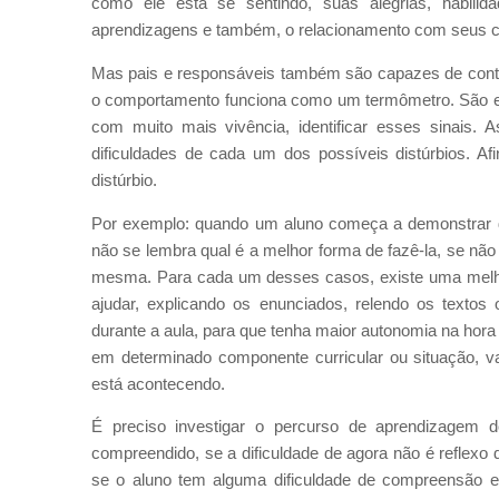
como ele está se sentindo, suas alegrias, habili
aprendizagens e também, o relacionamento com seus c
Mas pais e responsáveis também são capazes de contrib
o comportamento funciona como um termômetro. São ele
com muito mais vivência, identificar esses sinais. 
dificuldades de cada um dos possíveis distúrbios. Af
distúrbio.
Por exemplo: quando um aluno começa a demonstrar difi
não se lembra qual é a melhor forma de fazê-la, se nã
mesma. Para cada um desses casos, existe uma melhor
ajudar, explicando os enunciados, relendo os textos
durante a aula, para que tenha maior autonomia na hora 
em determinado componente curricular ou situação, v
está acontecendo.
É preciso investigar o percurso de aprendizagem d
compreendido, se a dificuldade de agora não é reflexo
se o aluno tem alguma dificuldade de compreensão e