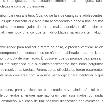
dades e angústias, seu autoconhecimento, suas emoções, suas
olegas e com os professores.
uir para essa leitura. Quando se fala de crianças e adolescentes,
s que sinalizam que algo está acontecendo e cabe a nós, adultos
Assim, podemos ajudar de forma mais assertiva e diferenciar as
inal, nem toda criança que tem dificuldades na escola tem algum
culdade para realizar a tarefa de casa, é preciso verificar se ele
o compreendeu o conteúdo ou se não tem habilidades para realizar a
 conduta de orientação. É possível que os próprios pais possam
 ou até sugerindo que a criança/adolescente faça boas perguntas
de resolver as tarefas. Porém, se as dificuldades forem recorrentes
ale uma conversa com a equipe pedagógica para identificar o que
o aluno, para verificar se o conteúdo novo ainda não foi bem
 de conteúdos anteriores que não foram bem assimilados, ou, ainda,
 abstração. No caso de um possível diagnóstico ser aventado, a