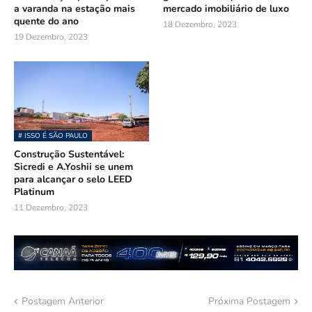
a varanda na estação mais
mercado imobiliário de luxo
quente do ano
18 Dezembro, 2023
19 Dezembro, 2023
# ISSO É SÃO PAULO
Construção Sustentável:
Sicredi e A.Yoshii se unem
para alcançar o selo LEED
Platinum
11 Dezembro, 2023
Postagem Anterior
Próxima Postagem