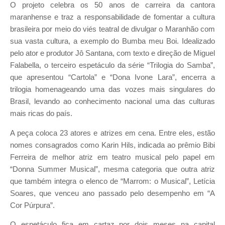
O projeto celebra os 50 anos de carreira da cantora
maranhense e traz a responsabilidade de fomentar a cultura
brasileira por meio do viés teatral de divulgar o Maranhão com
sua vasta cultura, a exemplo do Bumba meu Boi. Idealizado
pelo ator e produtor Jô Santana, com texto e direção de Miguel
Falabella, o terceiro espetáculo da série “Trilogia do Samba”,
que apresentou “Cartola” e “Dona Ivone Lara”, encerra a
trilogia homenageando uma das vozes mais singulares do
Brasil, levando ao conhecimento nacional uma das culturas
mais ricas do país.
A peça coloca 23 atores e atrizes em cena. Entre eles, estão
nomes consagrados como Karin Hils, indicada ao prêmio Bibi
Ferreira de melhor atriz em teatro musical pelo papel em
“Donna Summer Musical”, mesma categoria que outra atriz
que também integra o elenco de “Marrom: o Musical”, Letícia
Soares, que venceu ano passado pelo desempenho em “A
Cor Púrpura”.
O espetáculo fica em cartaz por dois meses na capital