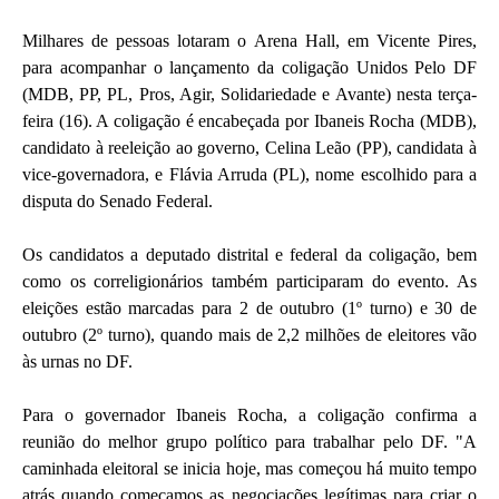
Milhares de pessoas lotaram o Arena Hall, em Vicente Pires,
para acompanhar o lançamento da coligação Unidos Pelo DF
(MDB, PP, PL, Pros, Agir, Solidariedade e Avante) nesta terça-
feira (16). A coligação é encabeçada por Ibaneis Rocha (MDB),
candidato à reeleição ao governo, Celina Leão (PP), candidata à
vice-governadora, e Flávia Arruda (PL), nome escolhido para a
disputa do Senado Federal.
Os candidatos a deputado distrital e federal da coligação, bem
como os correligionários também participaram do evento. As
eleições estão marcadas para 2 de outubro (1º turno) e 30 de
outubro (2º turno), quando mais de 2,2 milhões de eleitores vão
às urnas no DF.
Para o governador Ibaneis Rocha, a coligação confirma a
reunião do melhor grupo político para trabalhar pelo DF. "A
caminhada eleitoral se inicia hoje, mas começou há muito tempo
atrás quando começamos as negociações legítimas para criar o