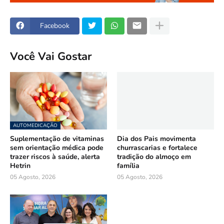
Facebook
Você Vai Gostar
AUTOMEDICAÇÃO
Suplementação de vitaminas
Dia dos Pais movimenta
sem orientação médica pode
churrascarias e fortalece
trazer riscos à saúde, alerta
tradição do almoço em
Hetrin
família
05 Agosto, 2026
05 Agosto, 2026