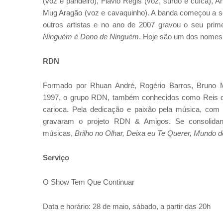
(voz e pandeiro), Flávio Regis (voz, surdo e cuíca),
Mug Aragão (voz e cavaquinho). A banda começou a se
outros artistas e no ano de 2007 gravou o seu pri
Ninguém é Dono de Ninguém
. Hoje são um dos nomes 
RDN
Formado por Rhuan André, Rogério Barros, Bruno M
1997, o grupo RDN, também conhecidos como Reis d
carioca. Pela dedicação e paixão pela música, com 
gravaram o projeto RDN & Amigos. Se consolida
músicas,
Brilho no Olhar, Deixa eu Te Querer, Mundo 
Serviç
o
O Show Tem Que Continuar
Data e horário: 28 de maio, sábado, a partir das 20h