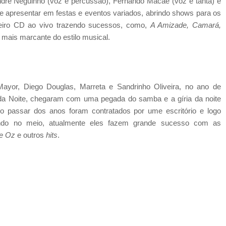
 André Neguinho (voz e percussão), Fernando Macaé (voz e tantã) e
 apresentar em festas e eventos variados, abrindo shows para os
meiro CD ao vivo trazendo sucessos, como,
A Amizade, Camará,
mais marcante do estilo musical.
ayor, Diego Douglas, Marreta e Sandrinho Oliveira, no ano de
a Noite, chegaram com uma pegada do samba e a gíria da noite
o passar dos anos foram contratados por ume escritório e logo
ndo no meio, atualmente eles fazem grande sucesso com as
de Oz
e outros
hits
.