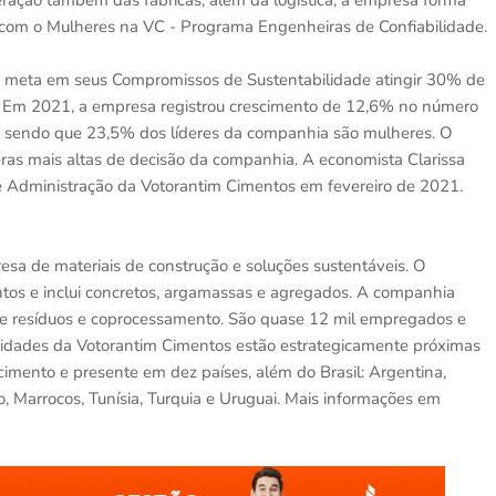
eração também das fábricas, além da logística, a empresa forma
 com o Mulheres na VC - Programa Engenheiras de Confiabilidade.
o meta em seus Compromissos de Sustentabilidade atingir 30% de
0. Em 2021, a empresa registrou crescimento de 12,6% no número
, sendo que 23,5% dos líderes da companhia são mulheres. O
as mais altas de decisão da companhia. A economista Clarissa
de Administração da Votorantim Cimentos em fevereiro de 2021.
a de materiais de construção e soluções sustentáveis. O
entos e inclui concretos, argamassas e agregados. A companhia
de resíduos e coprocessamento. São quase 12 mil empregados e
nidades da Votorantim Cimentos estão estrategicamente próximas
mento e presente em dez países, além do Brasil: Argentina,
 Marrocos, Tunísia, Turquia e Uruguai. Mais informações em