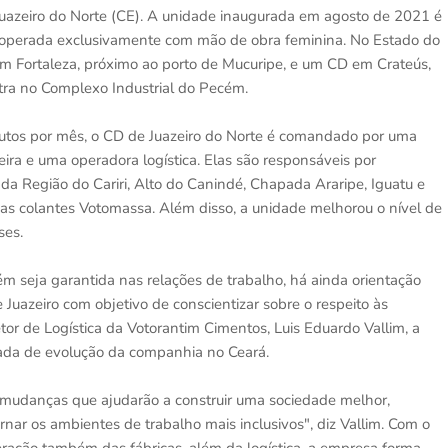
uazeiro do Norte (CE). A unidade inaugurada em agosto de 2021 é
a operada exclusivamente com mão de obra feminina. No Estado do
 Fortaleza, próximo ao porto de Mucuripe, e um CD em Crateús,
tra no Complexo Industrial do Pecém.
dutos por mês, o CD de Juazeiro do Norte é comandado por uma
ra e uma operadora logística. Elas são responsáveis por
a Região do Cariri, Alto do Canindé, Chapada Araripe, Iguatu e
s colantes Votomassa. Além disso, a unidade melhorou o nível de
ses.
 seja garantida nas relações de trabalho, há ainda orientação
uazeiro com objetivo de conscientizar sobre o respeito às
or de Logística da Votorantim Cimentos, Luis Eduardo Vallim, a
nada de evolução da companhia no Ceará.
mudanças que ajudarão a construir uma sociedade melhor,
rnar os ambientes de trabalho mais inclusivos", diz Vallim. Com o