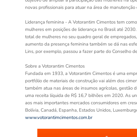
objetivo de ampliar a participação das mulheres na op
novas profissionais para atuar na área de manutenção
Liderança feminina - A Votorantim Cimentos tem com
mulheres em posições de liderança no Brasil até 203
total de mulheres no seu quadro geral de empregados
aumento da presença feminina também se dá nas esfer
Lins, por exemplo, passou a fazer parte do Conselho 
Sobre a Votorantim Cimentos
Fundada em 1933, a Votorantim Cimentos é uma empres
portfólio de materiais de construção vai além dos cim
também atua nas áreas de insumos agrícolas, gestão 
uma receita líquida de R$ 16,7 bilhões em 2020. As u
aos mais importantes mercados consumidores em cresci
Bolívia, Canadá, Espanha, Estados Unidos, Luxemburgo,
www.votorantimcimentos.com.br