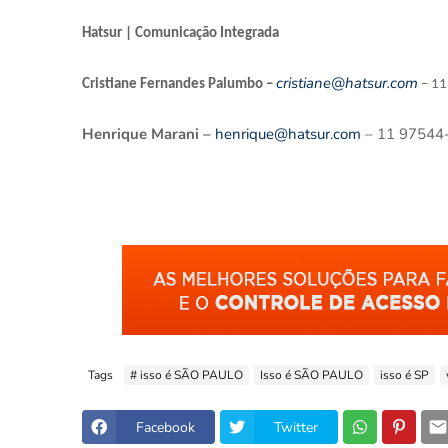
Hatsur | Comunicação Integrada
cristiane@hatsur.com
Cristiane Fernandes Palumbo –
– 11
Henrique Marani –
henrique@hatsur.com
– 11 97544
Tags
# isso é SÃO PAULO
Isso é SÃO PAULO
isso é SP
Facebook
Twitter