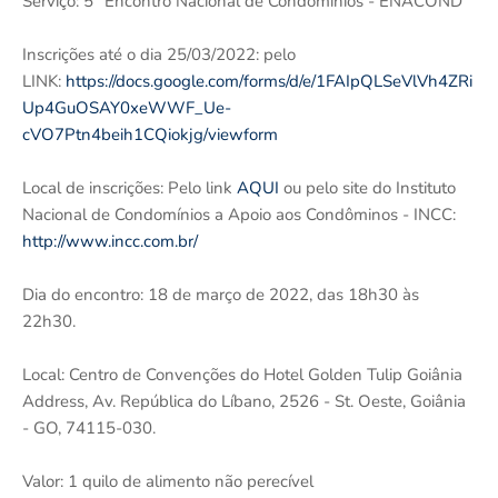
Serviço: 5° Encontro Nacional de Condomínios - ENACOND
Inscrições até o dia 25/03/2022: pelo
LINK:
https://docs.google.com/forms/d/e/1FAIpQLSeVlVh4ZRi
Up4GuOSAY0xeWWF_Ue-
cVO7Ptn4beih1CQiokjg/viewform
Local de inscrições: Pelo link
AQUI
ou pelo site do Instituto
Nacional de Condomínios a Apoio aos Condôminos - INCC:
http://www.incc.com.br/
Dia do encontro: 18 de março de 2022, das 18h30 às
22h30.
Local: Centro de Convenções do Hotel Golden Tulip Goiânia
Address, Av. República do Líbano, 2526 - St. Oeste, Goiânia
- GO, 74115-030.
Valor: 1 quilo de alimento não perecível