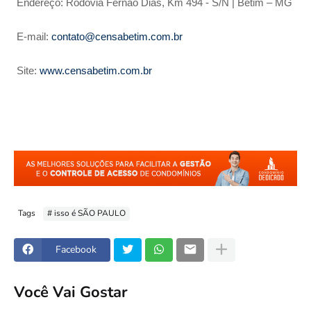
Endereço: Rodovia Fernão Dias, Km 494 - S/N | Betim – MG
E-mail:
contato@censabetim.com.br
Site:
www.censabetim.com.br
Tags
# isso é SÃO PAULO
Facebook
Você Vai Gostar