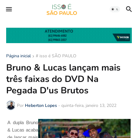
Página inicial
# isso é SÃO PAULO
Bruno & Lucas lançam mais
três faixas do DVD Na
Pegada D'us Brutos
Por
Heberton Lopes
-
quinta-feira, janeiro 13, 2022
A dupla Bruno
& Lucas acaba
de lançar mais