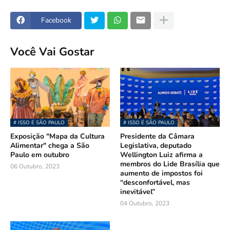
Facebook
Você Vai Gostar
# ISSO É SÃO PAULO
# ISSO É SÃO PAULO
Exposição "Mapa da Cultura
Presidente da Câmara
Alimentar" chega a São
Legislativa, deputado
Paulo em outubro
Wellington Luiz afirma a
membros do Lide Brasília que
06 Outubro, 2023
aumento de impostos foi
“desconfortável, mas
inevitável”
04 Outubro, 2023