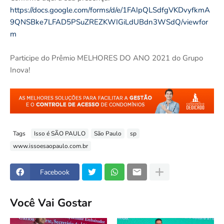
https://docs.google.com/forms/d/e/1FAIpQLSdfgVKDvyfkmA
9QNSBke7LFAD5PSuZREZKWIGiLdUBdn3WSdQ/viewfor
m
Participe do Prêmio MELHORES DO ANO 2021 do Grupo
Inova!
Tags
Isso é SÃO PAULO
São Paulo
sp
www.issoesaopaulo.com.br
Facebook
Você Vai Gostar