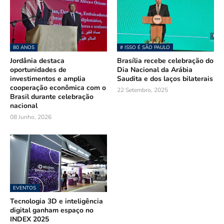
80 ANOS
# ISSO É SÃO PAULO
Jordânia destaca
Brasília recebe celebração do
oportunidades de
Dia Nacional da Arábia
investimentos e amplia
Saudita e dos laços bilaterais
cooperação econômica com o
22 Setembro, 2025
Brasil durante celebração
nacional
08 Junho, 2026
EVENTOS
Tecnologia 3D e inteligência
digital ganham espaço no
INDEX 2025