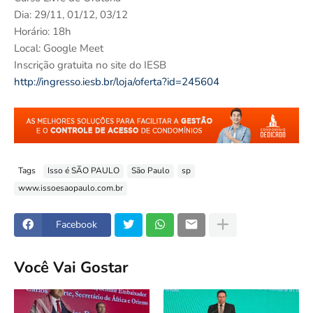
Dia: 29/11, 01/12, 03/12
Horário: 18h
Local: Google Meet
Inscrição gratuita no site do IESB
http://ingresso.iesb.br/loja/oferta?id=245604
Tags
Isso é SÃO PAULO
São Paulo
sp
www.issoesaopaulo.com.br
Facebook
Você Vai Gostar