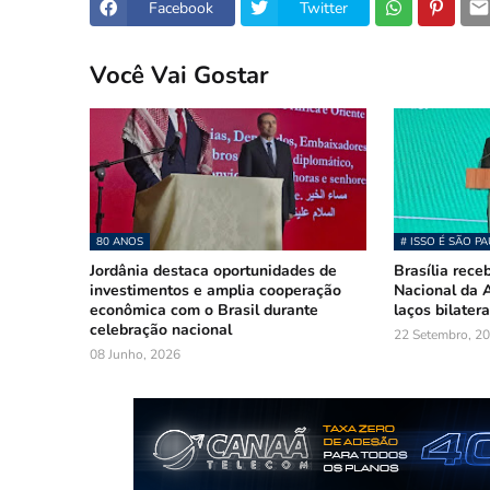
Facebook
Twitter
Você Vai Gostar
80 ANOS
# ISSO É SÃO P
Jordânia destaca oportunidades de
Brasília rece
investimentos e amplia cooperação
Nacional da A
econômica com o Brasil durante
laços bilatera
celebração nacional
22 Setembro, 2
08 Junho, 2026