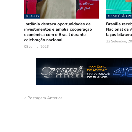
80 ANOS
# ISSO É SÃO P
Jordânia destaca oportunidades de
Brasília rece
investimentos e amplia cooperação
Nacional da A
econômica com o Brasil durante
laços bilatera
celebração nacional
22 Setembro, 2
08 Junho, 2026
Postagem Anterior