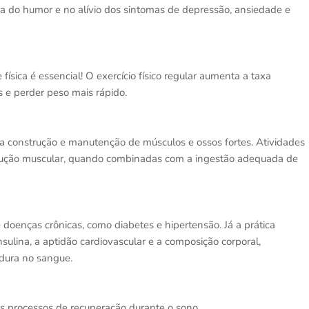
a do humor e no alívio dos sintomas de depressão, ansiedade e
física é essencial! O exercício físico regular aumenta a taxa
s e perder peso mais rápido.
na construção e manutenção de músculos e ossos fortes. Atividades
rução muscular, quando combinadas com a ingestão adequada de
de doenças crônicas, como diabetes e hipertensão. Já a prática
insulina, a aptidão cardiovascular e a composição corporal,
rdura no sangue.
 os processos de recuperação durante o sono.